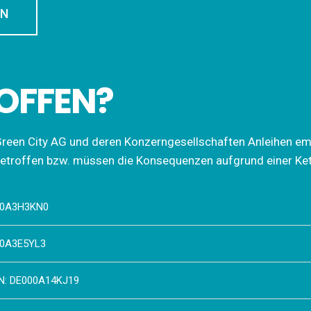
EN
ROFFEN?
reen City AG und deren Konzerngesellschaften Anleihen emitt
betroffen bzw. müssen die Konsequenzen aufgrund einer Ket
000A3H3KN0
000A3E5YL3
SIN: DE000A14KJ19