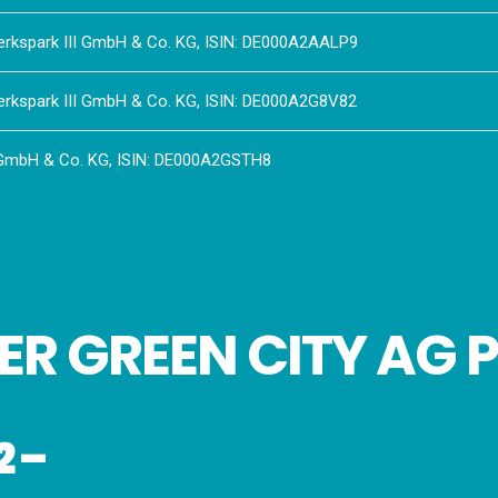
erkspark III GmbH & Co. KG, ISIN: DE000A2AALP9
erkspark III GmbH & Co. KG, ISIN: DE000A2G8V82
I GmbH & Co. KG, ISIN: DE000A2GSTH8
DER GREEN CITY AG 
2 –