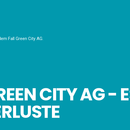
em Fall Green City AG.
REEN CITY AG -
ERLUSTE