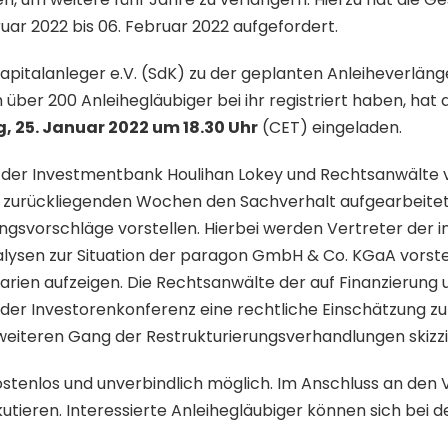
r 2022 bis 06. Februar 2022 aufgefordert.
italanleger e.V. (SdK) zu der geplanten Anleiheverläng
über 200 Anleihegläubiger bei ihr registriert haben, hat 
, 25. Januar 2022 um 18.30 Uhr
(CET) eingeladen.
r der Investmentbank Houlihan Lokey und Rechtsanwälte
 den zurückliegenden Wochen den Sachverhalt aufgearbeit
ngsvorschläge vorstellen. Hierbei werden Vertreter der 
alysen zur Situation der paragon GmbH & Co. KGaA vorstell
ien aufzeigen. Die Rechtsanwälte der auf Finanzierung u
der Investorenkonferenz eine rechtliche Einschätzung zu
weiteren Gang der Restrukturierungsverhandlungen skizzi
kostenlos und unverbindlich möglich. Im Anschluss an den 
kutieren. Interessierte Anleihegläubiger können sich bei d