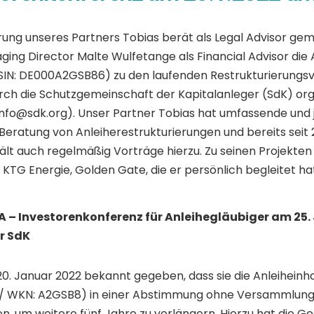
ung unseres Partners Tobias berät als Legal Advisor gem
ng Director Malte Wulfetange als Financial Advisor die 
ISIN: DE000A2GSB86) zu den laufenden Restrukturierungs
rch die Schutzgemeinschaft der Kapitalanleger (SdK) org
info@sdk.org). Unser Partner Tobias hat umfassende und 
r Beratung von Anleiherestrukturierungen und bereits seit 
t auch regelmäßig Vorträge hierzu. Zu seinen Projekten 
, KTG Energie, Golden Gate, die er persönlich begleitet ha
– Investorenkonferenz für Anleihegläubiger am 25. 
r SdK
 Januar 2022 bekannt gegeben, dass sie die Anleiheinhabe
 / WKN: A2GSB8) in einer Abstimmung ohne Versammlung d
n, um weitere fünf Jahre zu verlängern. Hierzu hat die 