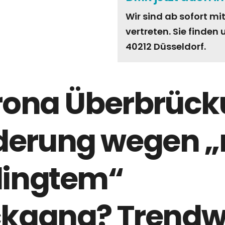
Wir sind ab sofort mi
vertreten. Sie finden
40212 Düsseldorf.
rona Überbrück
orderung wegen „
ingtem“
kgang? Trendw