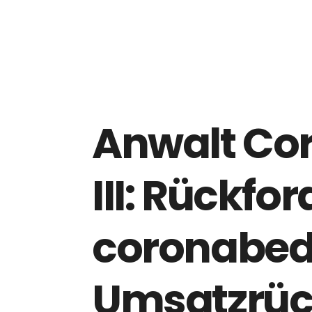
Anwalt Co
III: Rückf
coronabed
Umsatzrüc