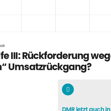
MR
e III: Rückforderung weg
“ Umsatzrückgang?
DMR jetzt auch i