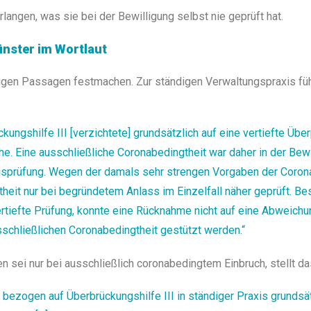
langen, was sie bei der Bewilligung selbst nie geprüft hat.
ünster im Wortlaut
igen Passagen festmachen. Zur ständigen Verwaltungspraxis füh
ungshilfe III [verzichtete] grundsätzlich auf eine vertiefte Übe
 Eine ausschließliche Coronabedingtheit war daher in der Bewi
agsprüfung. Wegen der damals sehr strengen Vorgaben der Coro
heit nur bei begründetem Anlass im Einzelfall näher geprüft. Be
vertiefte Prüfung, konnte eine Rücknahme nicht auf eine Abweich
usschließlichen Coronabedingtheit gestützt werden.“
sei nur bei ausschließlich coronabedingtem Einbruch, stellt das 
t bezogen auf Überbrückungshilfe III in ständiger Praxis grundsät