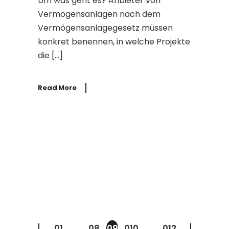
Um was geht es? Anbieter von
Vermögensanlagen nach dem
Vermögensanlagegesetz müssen
konkret benennen, in welche Projekte
die […]
Read More
Seitennummerie
der
01
…
08
09
010
…
012